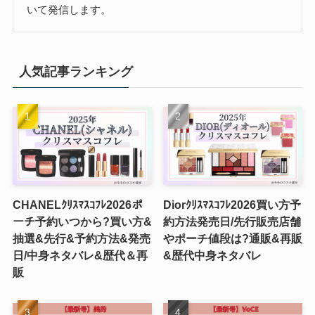
いて発信します。
人気記事ランキング
CHANELｸﾘｽﾏｽｺﾌﾚ2026ポ
Diorｸﾘｽﾏｽｺﾌﾚ2026買い方予
ーチ予約いつから?買い方&
約方法発売日/先行販売店舗
抽選&先行&予約方法&発売
やポーチ値段は?通販&再販
日/中身ネタバレ&歴代＆再
&歴代中身ネタバレ
販