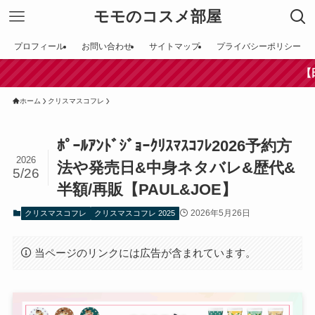
モモのコスメ部屋
プロフィール
お問い合わせ
サイトマップ
プライバシーポリシー
【田中みな実さ
ホーム
クリスマスコフレ
ﾎﾟｰﾙｱﾝﾄﾞｼﾞｮｰｸﾘｽﾏｽｺﾌﾚ2026予約方
2026
法や発売日&中身ネタバレ&歴代&
5/26
半額/再販【PAUL&JOE】
2026年5月26日
クリスマスコフレ
クリスマスコフレ 2025
当ページのリンクには広告が含まれています。