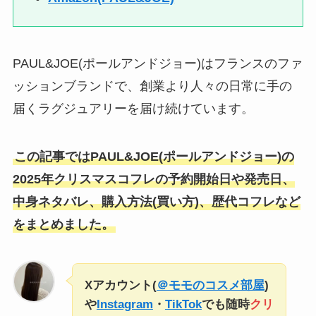
PAUL&JOE(ポールアンドジョー)はフランスのファ
ッションブランドで、創業より人々の日常に手の
届くラグジュアリーを届け続けています。
この記事ではPAUL&JOE(ポールアンドジョー)の
2025年クリスマスコフレの予約開始日や発売日、
中身ネタバレ、購入方法(買い方)、歴代コフレなど
をまとめました。
Xアカウント(
＠モモのコスメ部屋
)
や
Instagram
・
TikTok
でも随時
クリ