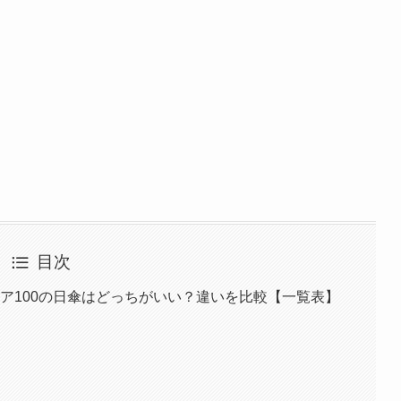
の？」と迷っていませんか？ 完全遮光・UVカット・遮熱・軽さ・デザイ
て、結局なんとなく選んでしまう人も多いはず。 で…
モモのコスメ部屋