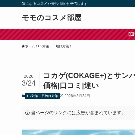
気になるコスメや美容情報を発信します
モモのコスメ部屋
【田中みな実さん使用おす
ホーム
UV対策・日焼け対策
コカゲ(COKAGE+)とサン
2026
3/24
価格|口コミ|違い
2026年3月24日
UV対策・日焼け対策
当ページのリンクには広告が含まれています。