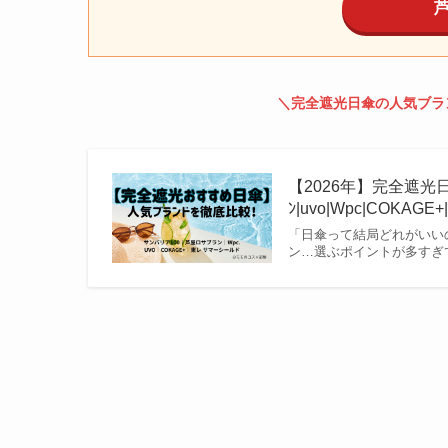
＼公式ショップ
＼完全遮光日傘の人気ブラ
【2026年】完全遮光日傘
ﾝ|uvo|Wpc|COKA