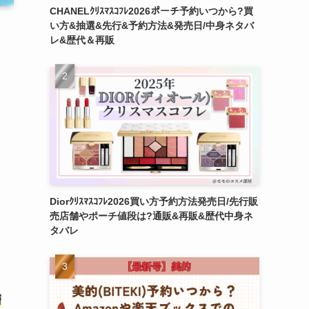
CHANELｸﾘｽﾏｽｺﾌﾚ2026ポーチ予約いつから?買
い方&抽選&先行&予約方法&発売日/中身ネタバ
レ&歴代＆再販
Diorｸﾘｽﾏｽｺﾌﾚ2026買い方予約方法発売日/先行販
売店舗やポーチ値段は?通販&再販&歴代中身ネ
タバレ
層