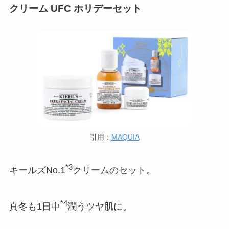
クリーム UFC ホリデーセット
引用：
MAQUIA
*3
キールズNo.1
クリームのセット。
*4
真冬も1日中
潤うツヤ肌に。