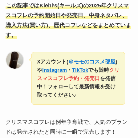
この記事ではKiehl’s(キールズ)の2025年クリスマ
スコフレの予約開始日や発売日、中身ネタバレ、
購入方法(買い方)、歴代コフレなどをまとめていま
す。
Xアカウント(
＠モモのコスメ部屋
)
や
Instagram
・
TikTok
でも随時
クリ
スマスコフレ予約・発売日
を発信
中！フォローして最新情報を受け
取ってください♪
クリスマスコフレは例年争奪戦で、人気のブラン
ドは発売されたと同時に一瞬で完売します！