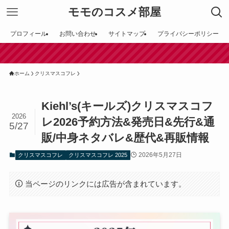
モモのコスメ部屋
プロフィール
お問い合わせ
サイトマップ
プライバシーポリシー
【田
ホーム
クリスマスコフレ
Kiehl’s(キールズ)クリスマスコフ
2026
レ2026予約方法&発売日&先行&通
5/27
販/中身ネタバレ&歴代&再販情報
2026年5月27日
クリスマスコフレ
クリスマスコフレ 2025
当ページのリンクには広告が含まれています。