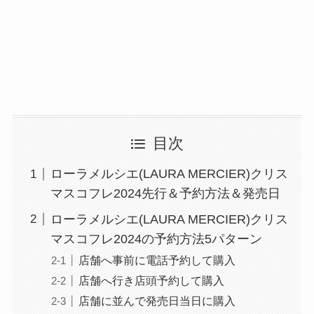
目次
ローラメルシエ(LAURA MERCIER)クリス
マスコフレ2024先行＆予約方法＆発売日
ローラメルシエ(LAURA MERCIER)クリス
マスコフレ2024の予約方法5パターン
店舗へ事前に電話予約して購入
店舗へ行き店頭予約して購入
店舗に並んで発売日当日に購入