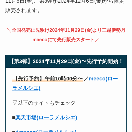
11月8日(金)、第3弾が2024年12月6日(金)から限定
販売されます。
＼
全国発売に先駆け2024年11月29日(金)より三越伊勢丹
／
meecoにて先行販売スタート
【第3弾】2024年11月29日(金)〜先行予約開始！
【先行予約】午前10時00分〜
／
meeco(ロー
ラメルシエ)
▽以下のサイトもチェック
■
楽天市場(ローラメルシエ)