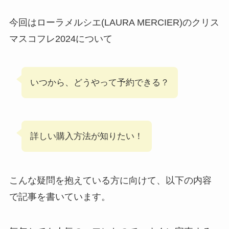
今回はローラメルシエ(LAURA MERCIER)のクリス
マスコフレ2024について
いつから、どうやって予約できる？
詳しい購入方法が知りたい！
こんな疑問を抱えている方に向けて、以下の内容
で記事を書いています。