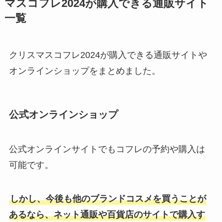
マスコフレ2024が購入できる通販サイト
一覧
クリスマスコフレ2024が購入できる通販サイトや
オンラインショップをまとめました。
公式オンラインショップ
公式オンラインサイトでもコフレの予約や購入は
可能です。
しかし、今後も他のブランドコスメを買うことが
あるなら、ネット通販や百貨店のサイトで購入す