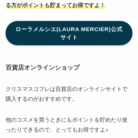
る方がポイントも貯まってお得ですよ！
ローラメルシエ(LAURA MERCIER)公式
サイト
百貨店オンラインショップ
クリスマスコフレは百貨店のオンラインサイトで
購入するのがおすすめです。
他のコスメを買うときにもポイントを貯めたり使
ったりできるので、とってもお得ですよ♪