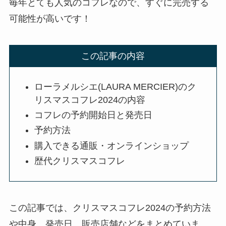
毎年とても人気のコフレなので、すぐに完売する
可能性が高いです！
この記事の内容
ローラメルシエ(LAURA MERCIER)のク
リスマスコフレ2024の内容
コフレの予約開始日と発売日
予約方法
購入できる通販・オンラインショップ
歴代クリスマスコフレ
この記事では、クリスマスコフレ2024の予約方法
や中身、発売日、販売店舗などをまとめていま