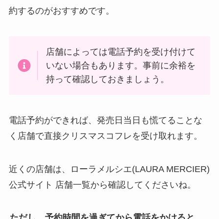
約するのがおすすめです。
店舗によっては電話予約を受け付けて
いない場合もあります。事前に余裕を
持って確認しておきましょう。
電話予約ができれば、発売日当日も慌てることな
く店舗で直接クリスマスコフレを受け取れます。
近くの店舗は、ローラメルシエ(LAURA MERCIER)
公式サイト 店舗一覧から確認してくださいね。
ただし、予約時間を過ぎてから電話をかけると、