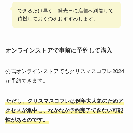
できるだけ早く、発売日に店舗へ到着して
待機しておくのをおすすめします。
オンラインストアで事前に予約して購入
公式オンラインストアでもクリスマスコフレ2024
が予約できます。
ただし、クリスマスコフレは例年大人気のためア
クセスが集中し、なかなか予約完了できない可能
性があるのです。