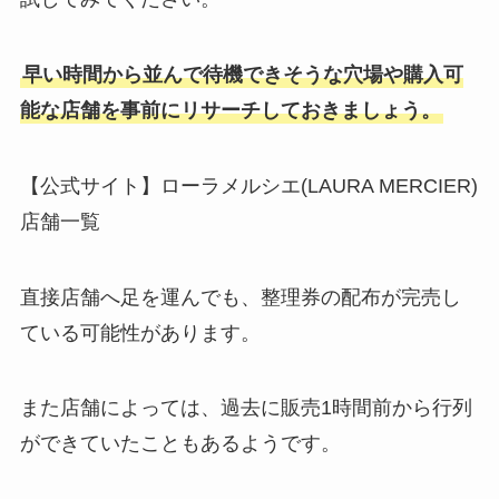
早い時間から並んで待機できそうな穴場や購入可
能な店舗を事前にリサーチしておきましょう。
【公式サイト】ローラメルシエ(LAURA MERCIER)
店舗一覧
直接店舗へ足を運んでも、整理券の配布が完売し
ている可能性があります。
また店舗によっては、過去に販売1時間前から行列
ができていたこともあるようです。