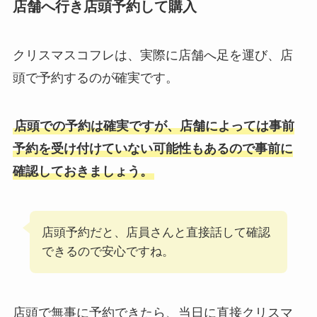
店舗へ行き店頭予約して購入
クリスマスコフレは、実際に店舗へ足を運び、店
頭で予約するのが確実です。
店頭での予約は確実ですが、店舗によっては事前
予約を受け付けていない可能性もあるので事前に
確認しておきましょう。
店頭予約だと、店員さんと直接話して確認
できるので安心ですね。
店頭で無事に予約できたら、当日に直接クリスマ