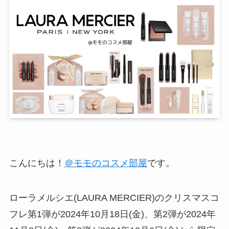
こんにちは！
＠モモのコスメ部屋
です。
ローラメルシエ(LAURA MERCIER)のクリスマスコ
フレ第1弾が2024年10月18日(金)、第2弾が2024年