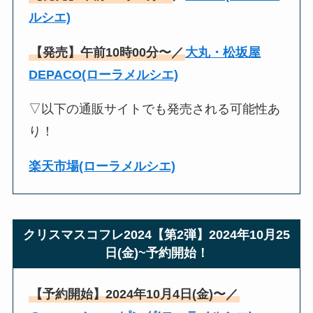
ルシエ)
【発売】午前10時00分〜／
大丸・松坂屋
DEPACO(ローラメルシエ)
▽以下の通販サイトでも発売される可能性あ
り！
楽天市場(ローラメルシエ)
クリスマスコフレ2024【第2弾】2024年10月25
日(金)~
予約開始！
【予約開始】2024年10月4日(金)〜／