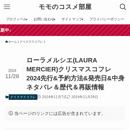
モモのコスメ部屋
プロフィール
お問い合わせ
サイトマップ
プライバシーポリシー
ホーム
クリスマスコフレ
ローラメルシエ(LAURA
MERCIER)クリスマスコフレ
2024
11/28
2024先行&予約方法&発売日&中身
ネタバレ＆歴代＆再販情報
2024年11月7日
2024年11月28日
クリスマスコフレ
当ページのリンクには広告が含まれています。