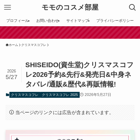
モモのコスメ部屋
プロフィール
お問い合わせ
サイトマップ
プライバシーポリシー
【田
ホーム
クリスマスコフレ
SHISEIDO(資生堂)クリスマスコフ
2026
レ2026予約&先行&発売日&中身ネ
5/27
タバレ/通販&歴代&再販情報!
2026年5月27日
クリスマスコフレ
クリスマスコフレ 2025
当ページのリンクには広告が含まれています。