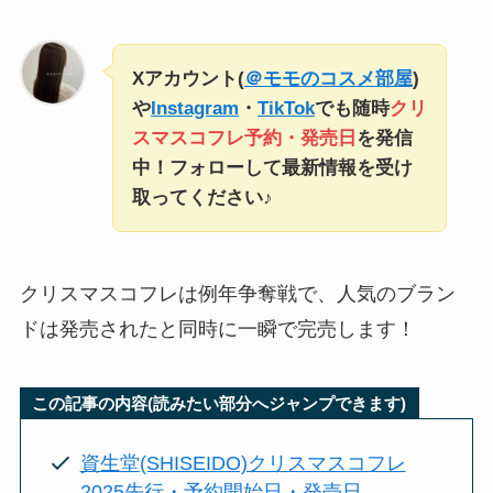
Xアカウント(
＠モモのコスメ部屋
)
や
Instagram
・
TikTok
でも随時
クリ
スマスコフレ予約・発売日
を発信
中！フォローして最新情報を受け
取ってください♪
クリスマスコフレは例年争奪戦で、人気のブラン
ドは発売されたと同時に一瞬で完売します！
この記事の内容(読みたい部分へジャンプできます)
資生堂(SHISEIDO)クリスマスコフレ
2025先行・予約開始日・発売日